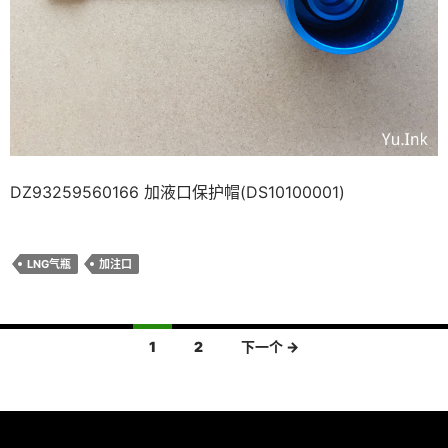
DZ93259560166 加液口保护帽(DS10100001)
LNG气瓶
加注口
文
1
2
下一个 →
章
导