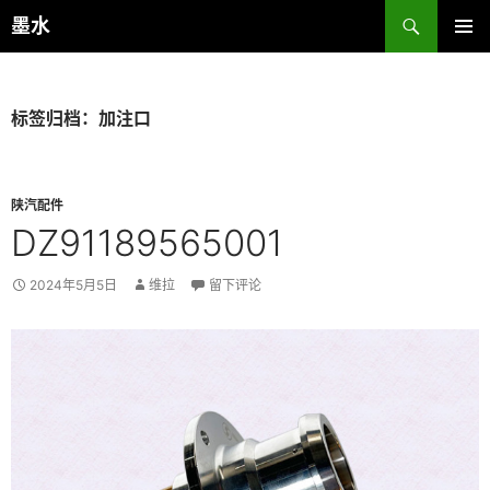
跳
搜
墨水
至
索
主菜单
正
文
标签归档：加注口
陕汽配件
DZ91189565001
2024年5月5日
维拉
留下评论