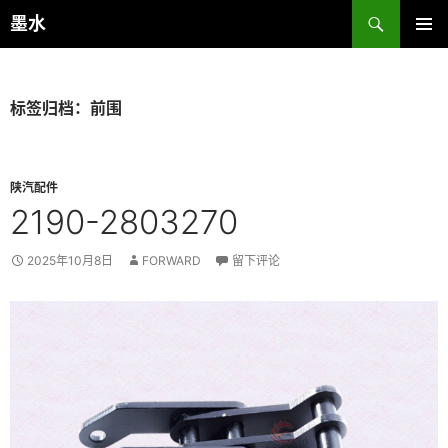
跳
搜
墨水
至
索
主菜单
正
文
标签归档：前围
陕汽配件
2190-2803270
2025年10月8日
FORWARD
留下评论