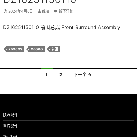
2024年4月6日
维拉
留下评论
DZ16251150110 前围总成 Front Surround Assembly
X5000S
X6000
前围
文
1
2
下一个 →
章
导
航
陕汽配件
重汽配件