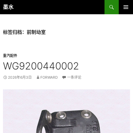
跳
搜
墨水
至
索
主菜单
正
文
标签归档：前制动室
重汽配件
WG9200440002
2026年6月3日
FORWARD
一条评论