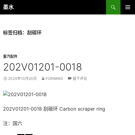
跳
搜
墨水
至
索
主菜单
正
文
标签归档：刮碳环
重汽配件
202V01201-0018
2024年10月20日
FORWARD
留下评论
202V01201-0018 刮碳环 Carbon scraper ring
注：国六