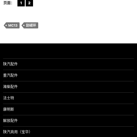
页面：
1
2
MC13
刮碳环
陕汽配件
重汽配件
潍柴配件
法士特
康明斯
解放配件
陕汽商用（宝华）