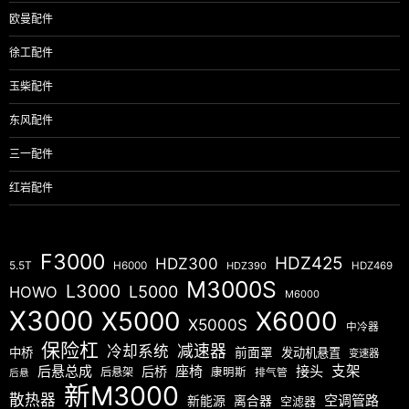
欧曼配件
徐工配件
玉柴配件
东风配件
三一配件
红岩配件
F3000
HDZ425
HDZ300
5.5T
H6000
HDZ390
HDZ469
M3000S
L3000
L5000
HOWO
M6000
X3000
X5000
X6000
X5000S
中冷器
保险杠
减速器
冷却系统
中桥
前面罩
发动机悬置
变速器
后悬总成
座椅
接头
支架
后桥
后悬架
康明斯
排气管
后悬
新M3000
散热器
空调管路
新能源
离合器
空滤器