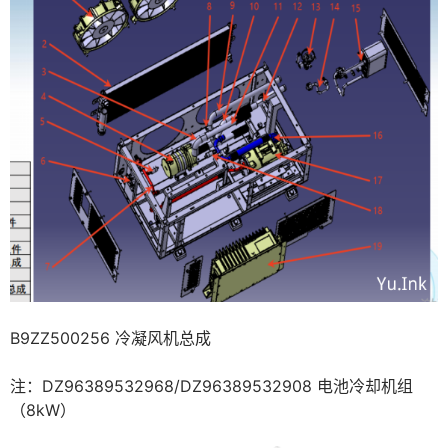
B9ZZ500256 冷凝风机总成
注：DZ96389532968/DZ96389532908 电池冷却机组
（8kW）