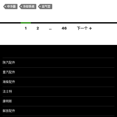
中冷器
冷却系统
出气管
文
1
2
…
46
下一个 →
章
导
航
陕汽配件
重汽配件
潍柴配件
法士特
康明斯
解放配件