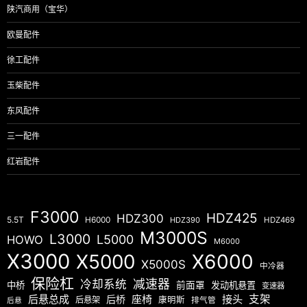
陕汽商用（宝华）
欧曼配件
徐工配件
玉柴配件
东风配件
三一配件
红岩配件
F3000
HDZ425
HDZ300
5.5T
H6000
HDZ390
HDZ469
M3000S
L3000
L5000
HOWO
M6000
X3000
X5000
X6000
X5000S
中冷器
保险杠
减速器
冷却系统
中桥
前面罩
发动机悬置
变速器
后悬总成
座椅
接头
支架
后桥
后悬架
康明斯
排气管
后悬