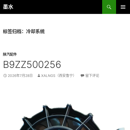
跳
搜
墨水
至
索
主菜单
正
文
标签归档：冷却系统
陕汽配件
B9ZZ500256
2026年7月28日
XALNGS（西安鲁宁）
留下评论