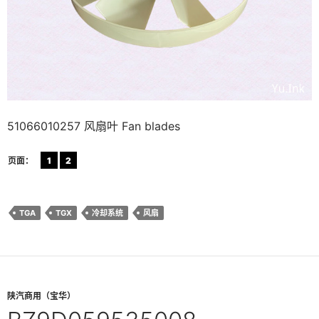
51066010257 风扇叶 Fan blades
页面：
1
2
TGA
TGX
冷却系统
风扇
陕汽商用（宝华）