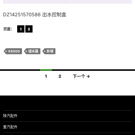
DZ14251570586 出水控制盒
页面：
1
2
X5000
储水器
卧铺
文
1
2
下一个 →
章
导
航
陕汽配件
重汽配件