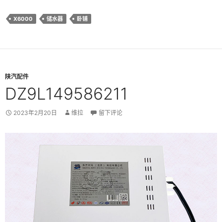
X6000
储水器
卧铺
陕汽配件
DZ9L149586211
2023年2月20日
维拉
留下评论