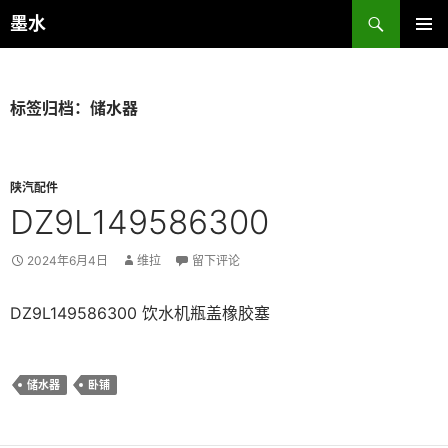
跳
搜
墨水
至
索
主菜单
正
文
标签归档：储水器
陕汽配件
DZ9L149586300
2024年6月4日
维拉
留下评论
DZ9L149586300 饮水机瓶盖橡胶塞
储水器
卧铺