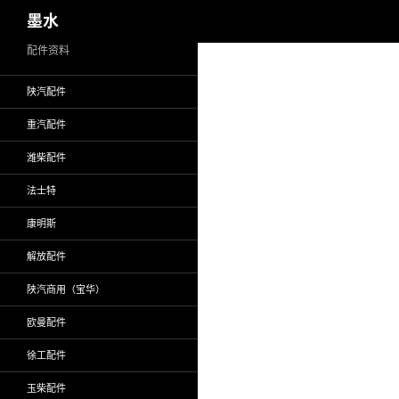
搜
墨水
索
跳
配件资料
至
陕汽配件
正
文
重汽配件
潍柴配件
法士特
康明斯
解放配件
陕汽商用（宝华）
欧曼配件
徐工配件
玉柴配件