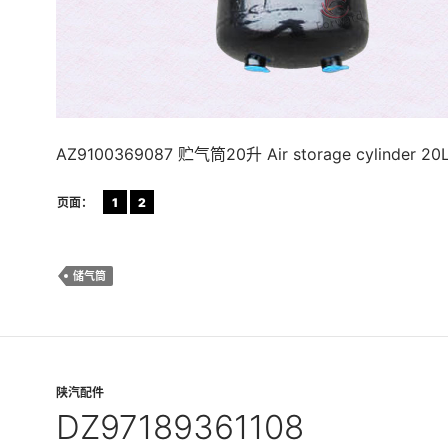
AZ9100369087 贮气筒20升 Air storage cylinder 20
页面：
1
2
储气筒
陕汽配件
DZ97189361108