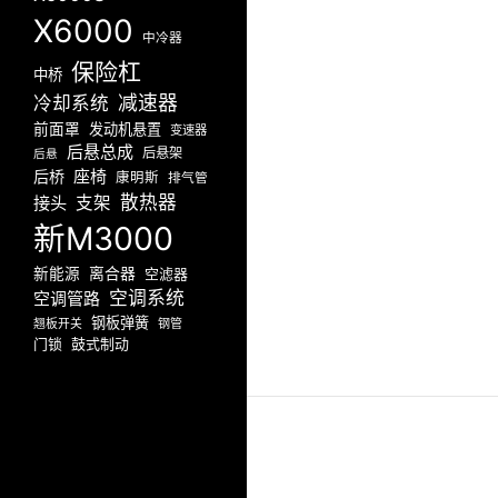
X6000
中冷器
保险杠
中桥
减速器
冷却系统
前面罩
发动机悬置
变速器
后悬总成
后悬架
后悬
座椅
后桥
康明斯
排气管
散热器
接头
支架
新M3000
新能源
离合器
空滤器
空调系统
空调管路
钢板弹簧
翘板开关
钢管
门锁
鼓式制动