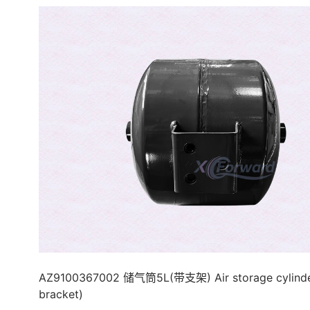
AZ9100367002 储气筒5L(带支架) Air storage cylinde
bracket)