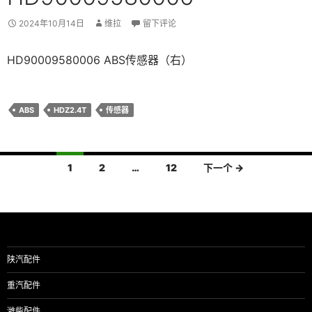
2024年10月14日
维拉
留下评论
HD90009580006 ABS传感器（右）
ABS
HDZ2.4T
传感器
文
1
2
…
12
下一个 →
章
导
航
陕汽配件
重汽配件
潍柴配件