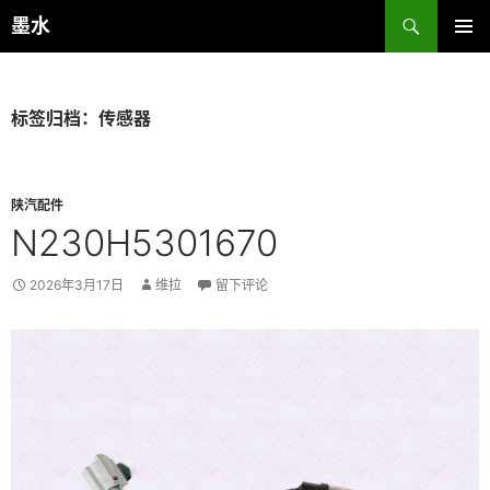
跳
搜
墨水
至
索
主菜单
正
文
标签归档：传感器
陕汽配件
N230H5301670
2026年3月17日
维拉
留下评论