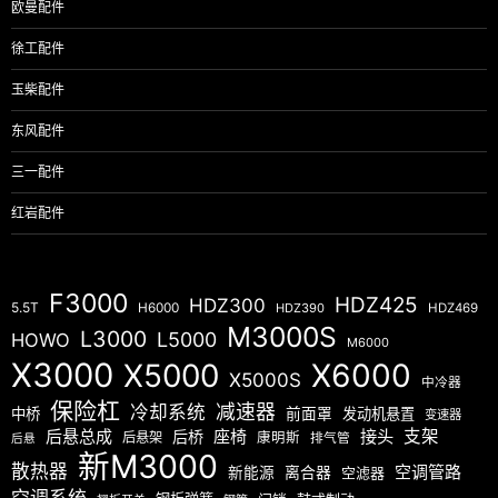
欧曼配件
徐工配件
玉柴配件
东风配件
三一配件
红岩配件
F3000
HDZ425
HDZ300
5.5T
H6000
HDZ390
HDZ469
M3000S
L3000
L5000
HOWO
M6000
X3000
X5000
X6000
X5000S
中冷器
保险杠
减速器
冷却系统
中桥
前面罩
发动机悬置
变速器
后悬总成
座椅
接头
支架
后桥
后悬架
康明斯
排气管
后悬
新M3000
散热器
空调管路
新能源
离合器
空滤器
空调系统