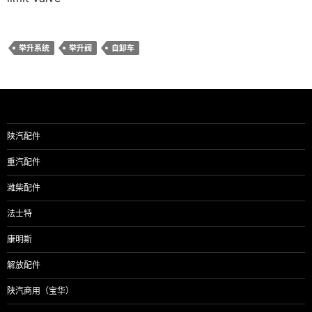
举升系统
举升阀
自卸车
陕汽配件
重汽配件
潍柴配件
法士特
康明斯
解放配件
陕汽商用（宝华）