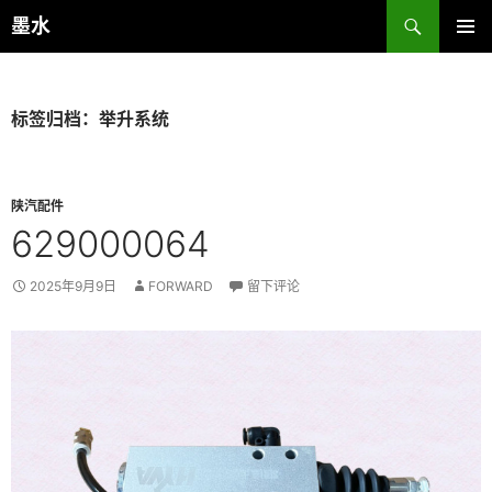
跳
搜
墨水
至
索
主菜单
正
文
标签归档：举升系统
陕汽配件
629000064
2025年9月9日
FORWARD
留下评论