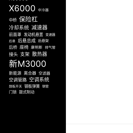
X6000
中冷器
保险杠
中桥
减速器
冷却系统
前面罩
发动机悬置
变速器
后悬总成
后悬架
后悬
座椅
后桥
康明斯
排气管
散热器
接头
支架
新M3000
新能源
离合器
空滤器
空调系统
空调管路
钢板弹簧
翘板开关
钢管
门锁
鼓式制动