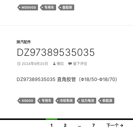
M3000S
专用车
备胎架
陕汽配件
DZ97389535035
2024年9月30日
维拉
留下评论
DZ97389535035 直角胶管（Φ18/50-Φ18/70）
X5000
专用车
冷却系统
动力电池
新能源
1
2
…
7
下一个 →