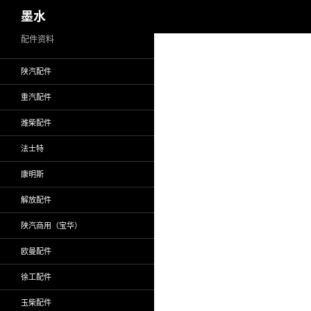
搜
墨水
索
跳
配件资料
至
陕汽配件
正
文
重汽配件
潍柴配件
法士特
康明斯
解放配件
陕汽商用（宝华）
欧曼配件
徐工配件
玉柴配件