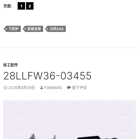
页面：
1
2
下防护
安装支架
汉风XG2
徐工配件
28LLFW36-03455
2025年6月29日
FORWARD
留下评论