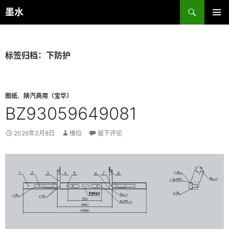
跳
搜
墨水
至
索
主菜单
正
文
标签归档：下防护
图纸
、
陕汽商用（宝华）
BZ93059649081
2026年3月8日
维拉
留下评论