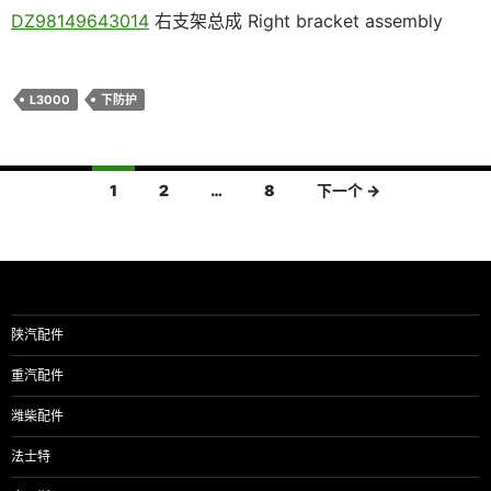
DZ98149643014
右支架总成 Right bracket assembly
L3000
下防护
文
1
2
…
8
下一个 →
章
导
航
陕汽配件
重汽配件
潍柴配件
法士特