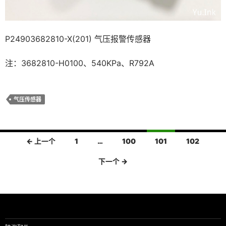
P24903682810-X(201) 气压报警传感器
注：3682810-H0100、540KPa、R792A
气压传感器
文
← 上一个
1
…
100
101
102
章
下一个 →
导
航