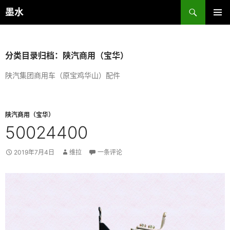
跳
搜
墨水
至
索
主菜单
正
文
分类目录归档：陕汽商用（宝华）
陕汽集团商用车（原宝鸡华山）配件
陕汽商用（宝华）
50024400
2019年7月4日
维拉
一条评论