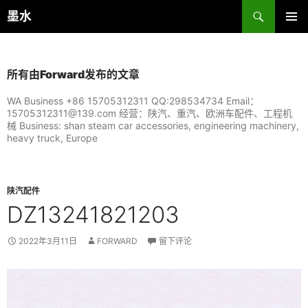
跳
搜
墨水
至
索
主菜单
正
文
所有由Forward发布的文章
WA Business +86 15705312311 QQ:298534734 Email：
15705312311@139.com 经营：陕汽、重汽、欧洲车配件、工程机
械 Business: shan steam car accessories, engineering machinery,
heavy truck, Europe
陕汽配件
DZ13241821203
2022年3月11日
FORWARD
留下评论