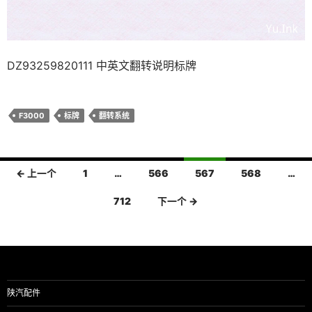
DZ93259820111 中英文翻转说明标牌
F3000
标牌
翻转系统
文
← 上一个
1
…
566
567
568
…
章
712
下一个 →
导
航
陕汽配件